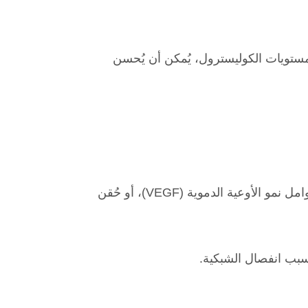
مستويات الكوليسترول، يُمكن أن يُحسن
حَقن الأدوية داخل العين لتقليل نمو الأوعية الدموية غير الطبيعية وتسرب السوائل، وتُسمى هذه الأدوية بمضادات عوامل نمو الأوعية الدموية (VEGF)، أو حُقن
ُسبب انفصال الشبكية.