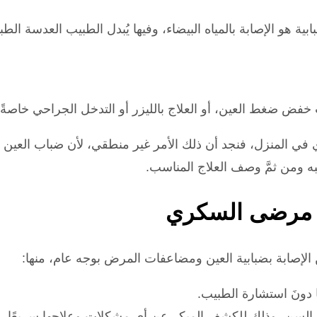
بية هو الإصابة بالمياه البيضاء، وفيها يُبدل الطبيب العدسة ال
ت خفض ضغط العين، أو العلاج بالليزر أو التدخل الجراحي خاصةً
ي المنزل، فنجد أن ذلك الأمر غير منطقي، لأن ضباب العين خ
ومن ثمَّ وصف العلاج المناسب.
ند مرضى السكري
لإصابة بضبابية العين ومضاعفات المرض بوجه عام، منها:
 دونَ استشارة الطبيب.
لسن، وذلك للكشف المبكر عن أي مشكلات وعلاجها سريعًا.