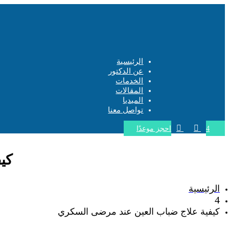
الرئيسية
عن الدكتور
الخدمات
المقالات
الميديا
تواصل معنا


احجز موعدًا
4
كي
الرئيسية
4
كيفية علاج ضباب العين عند مرضى السكري