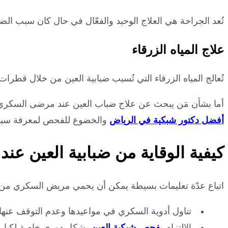
تُعد الجراحة هي العلاج الوحيد والفعّال في حال كان سبب الضبا
علاج المياه الزرقاء
تُعالج المياه الزرقاء التي تُسبب ضبابية العين من خلال قطرا
أما بشأن مَن يبحث عن علاج ضباب العين عند مرضى السكري ف
أفضل دكتور شبكية في الرياض
والخضوع للفحص لمعرفة سببه 
كيفية الوقاية من ضبابية العين ع
اتباع عدّة تعليمات بسيطة يمكن أن يحمي مريض السكري من ا
تناول أدوية السكري في مواعيدها وعدم التوقف عنها
الالتزام ب
فحص شبكية العين
بشكل دوري خاصة لكبار ا