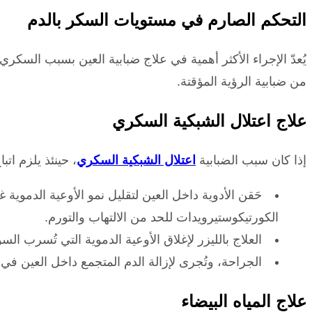
التحكم الصارم في مستويات السكر بالدم
يُعدّ الإجراء الأكثر أهمية في علاج ضبابية العين بسبب الس
من ضبابية الرؤية المؤقتة.
علاج اعتلال الشبكية السكري
إذا كان سبب الضبابية
اعتلال الشبكية السكري
، حينئذ يلزم ات
الكورتيكوستيرويدات للحد من الالتهاب والتورم.
العلاج بالليزر لإغلاق الأوعية الدموية التي تُسرب السو
الجراحة، وتُجرى لإزالة الدم المتجمع داخل العين ف
علاج المياه البيضاء